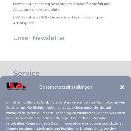
Fünfter CSD Pinneberg setzt starkes Zeichen für Vielfalt und
Akzeptanz am Arbeitsplatz
CSD Pinneberg 2026 – Demo gegen Diskriminierung am
Arbeitsplatz
Unser Newsletter
Service
Datenschutzeinstellungen
Impressum
Datenschutz
Um dir ein optimales Erlebnis zu bieten, verwenden wir Technologien wie
Cookies, um Geräteinformationen zu speichern und/oder darauf
zuzugreifen. Wenn du diesen Technologien zustimmst, können wir Daten
Kontakt
wie das Surfverhalten oder eindeutige IDs auf dieser Website
verarbeiten. Wenn du deine Zustimmung nicht erteilst oder zurückziehst,
können bestimmte Merkmale und Funktionen beeinträchtigt werden.