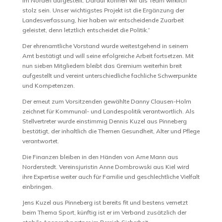
im Norden aufgestellt. Darauf können wir als Team wirklich
stolz sein. Unser wichtigstes Projekt ist die Ergänzung der
Landesverfassung, hier haben wir entscheidende Zuarbeit
geleistet, denn letztlich entscheidet die Politik.“
Der ehrenamtliche Vorstand wurde weitestgehend in seinem
Amt bestätigt und will seine erfolgreiche Arbeit fortsetzen. Mit
nun sieben Mitgliedern bleibt das Gremium weiterhin breit
aufgestellt und vereint unterschiedliche fachliche Schwerpunkte
und Kompetenzen.
Der erneut zum Vorsitzenden gewählte Danny Clausen-Holm
zeichnet für Kommunal- und Landespolitik verantwortlich. Als
Stellvertreter wurde einstimmig Dennis Kuzel aus Pinneberg
bestätigt, der inhaltlich die Themen Gesundheit, Alter und Pflege
verantwortet.
Die Finanzen bleiben in den Händen von Arne Mann aus
Norderstedt. Vereinsjuristin Anne Dombrowski aus Kiel wird
ihre Expertise weiter auch für Familie und geschlechtliche Vielfalt
einbringen.
Jens Kuzel aus Pinneberg ist bereits fit und bestens vernetzt
beim Thema Sport, künftig ist er im Verband zusätzlich der