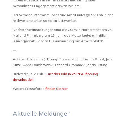
Impulse gesetzt. Für seinen Einsatz und sein großes
persönliches Engagement danken wir ihm.“
Der Verband informiert über seine Arbeit unter @LSVD.sh in den
reichweitenstarken sozialen Netzwerken.
Nächste Veranstaltungen sind die CSDs in Norderstedt am 23.
Mai und Pinnerberg am 13. Juni, das Motto lautet einheitlich
„Queer@work – gegen Diskriminierung am Arbeitsplatz!“.
—
Auf dem Bild (v.l.n.r.): Danny Clausen-Holm, Dennis Kuzel, Jens
Kuzel, Anne Dombrowski, Lennard Grommek, Jonas Listing,
Bildcredit: LSVD.sh –
Hier das Bild in voller Auflösung
downloaden
Weitere Pressefotos
finden Sie hier.
Aktuelle Meldungen