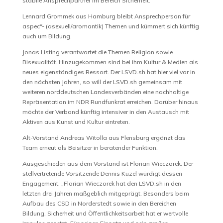
stabile Ansprechpartner im Bereich Sicherheit.
Lennard Grommek aus Hamburg bleibt Ansprechperson für
aspec*- (asexuell/aromantik) Themen und kümmert sich künftig
auch um Bildung.
Jonas Listing verantwortet die Themen Religion sowie
Bisexualität. Hinzugekommen sind bei ihm Kultur & Medien als
neues eigenständiges Ressort. Der LSVD.sh hat hier viel vor in
den nächsten Jahren, so will der LSVD.sh gemeinsam mit
weiteren norddeutschen Landesverbänden eine nachhaltige
Repräsentation im NDR Rundfunkrat erreichen. Darüber hinaus
möchte der Verband künftig intensiver in den Austausch mit
Aktiven aus Kunst und Kultur eintreten.
Alt-Vorstand Andreas Witolla aus Flensburg ergänzt das
Team erneut als Beisitzer in beratender Funktion.
Ausgeschieden aus dem Vorstand ist Florian Wieczorek. Der
stellvertretende Vorsitzende Dennis Kuzel würdigt dessen
Engagement: „Florian Wieczorek hat den LSVD.sh in den
letzten drei Jahren maßgeblich mitgeprägt. Besonders beim
Aufbau des CSD in Norderstedt sowie in den Bereichen
Bildung, Sicherheit und Öffentlichkeitsarbeit hat er wertvolle