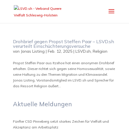
Drohbrief gegen Propst Steffen Paar – LSVD.sh
verurteilt Einschüchterungsversuche
von
Jonas Listing
|
Feb. 12, 2025
|
LSVD.sh
,
Religion
Propst Steffen Paar aus Itzehoe hat einen anonymen Drohbrief
erhalten. Dieser richtet sich gegen seine Homosexualität, sowie
seine Haltung zu den Themen Migration und Klimawandel.
Jonas Listing, Vorstandsmitglied im LSVD.sh und Sprecher für
das Ressort Religion äußert...
Aktuelle Meldungen
Fünfter CSD Pinneberg setzt starkes Zeichen für Vielfalt und
Akzeptanz am Arbeitsplatz