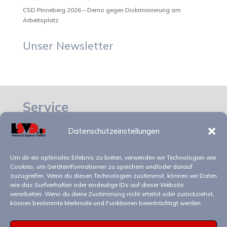
CSD Pinneberg 2026 – Demo gegen Diskriminierung am
Arbeitsplatz
Unser Newsletter
Service
Datenschutzeinstellungen
Impressum
Datenschutz
Um dir ein optimales Erlebnis zu bieten, verwenden wir Technologien wie
Cookies, um Geräteinformationen zu speichern und/oder darauf
zuzugreifen. Wenn du diesen Technologien zustimmst, können wir Daten
Kontakt
wie das Surfverhalten oder eindeutige IDs auf dieser Website
verarbeiten. Wenn du deine Zustimmung nicht erteilst oder zurückziehst,
können bestimmte Merkmale und Funktionen beeinträchtigt werden.
LSVD⁺ – Verband Queere Vielfalt
Schleswig-Holstein e.V.